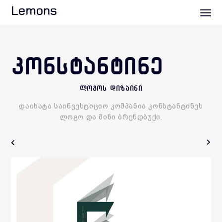
Lemons
ᲙᲝᲜᲡᲢᲐᲜᲢᲘᲜᲔ
ლოგოს დიზაინი
დაიხატა საინვესტიციო კომპანია კონსტანტინეს
ლოგო და მინი ბრენდბუქი.