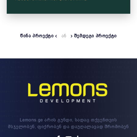
ᲬᲘᲜᲐ ᲞᲠᲝᲔᲥᲢᲘ
ᲐᲜ
ᲨᲔᲛᲓᲔᲒᲘ ᲞᲠᲝᲔᲥᲢᲘ
Lemons.ge არის გუნდი, სადაც თქვენთვის
მსჯელობენ, ფიქრობენ და დაუღალავად შრომობენ