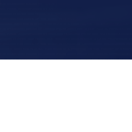
ᲞᲠᲝᲒᲠᲐᲛᲣᲚᲘ ᲣᲖᲠᲣᲜᲕᲔᲚᲧᲝᲤᲐ,
ᲠᲝᲛᲔᲚᲘᲪ ᲛᲣᲨᲐᲝᲑᲡ
ᲠᲐᲢᲝᲛ ᲩᲕᲔᲜ
ᲗᲥᲕᲔᲜᲗᲕᲘᲡ.
ჩვენ შესახებ
Lemons CMS ვებგვერდზე კონტენტის მართვის
სერვისები
მოსახერხებელი და კომფორტული სისტემაა. მასში
+
1
0
მაქსიმალურადაა გათვალისწინებული სხვადასხვა
პორტფოლიო
სპეციფიკური მოდული და სწორედ ამიტომ Lemons
CMS მარტივად სამართავია ყველა ტიპის
წლიანი გამოცდილება
ბიზნესისთვის. ის ზედმიწევნით იქნება მორგებული
ბლოგი