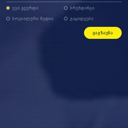
ᲕᲔᲑ ᲒᲕᲔᲠᲓᲘ
ᲑᲠᲔᲜᲓᲘᲜᲒᲘ
ᲡᲝᲪᲘᲐᲚᲣᲠᲘ ᲛᲔᲓᲘᲐ
ᲒᲐᲧᲘᲓᲕᲔᲑᲘ
ᲒᲐᲒᲖᲐᲕᲜᲐ