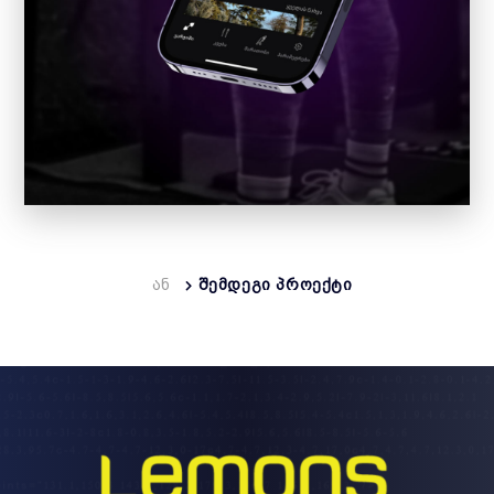
ᲐᲜ
ᲨᲔᲛᲓᲔᲒᲘ ᲞᲠᲝᲔᲥᲢᲘ