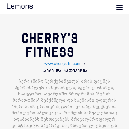
Lemons
CHERRY'S
FITNESS
www.cherrysfit.com
საიტი და აპლიკაცია
ჩერი (ნინო ჩერქეზიშვილი) არის ფიტნეს
პერსონალური მწვრთნელი, ნუტრიციონისტი,
საავტორო სავარჯიშო პროგრამის "ჩერის
მარათონის" შემქმნელი და საქმიანი დღიურის
"ჩერისთან ერთად" ავტორი. ერთად შევქმენით
მობილური აპლიკაცია, რომლის საშუალებითაც
ადამიანებს შესთავაზებს მრავალპროფილურ
დისტანციურ სავარაჯიშო, სარეაბილიტაციო და