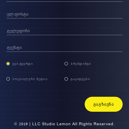
ᲕᲔᲑ ᲒᲕᲔᲠᲓᲘ
ᲑᲠᲔᲜᲓᲘᲜᲒᲘ
ᲡᲝᲪᲘᲐᲚᲣᲠᲘ ᲛᲔᲓᲘᲐ
ᲒᲐᲧᲘᲓᲕᲔᲑᲘ
ᲒᲐᲒᲖᲐᲕᲜᲐ
© 2019 | LLC Studio Lemon All Rights Reserved.