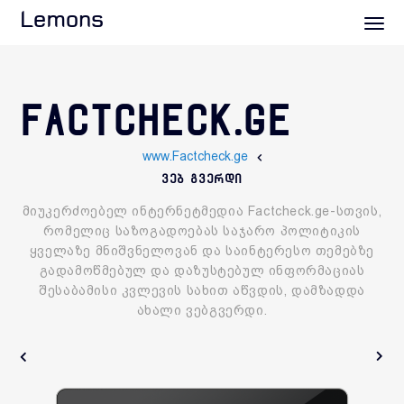
Lemons
FACTCHECK.GE
www.Factcheck.ge
ვებ გვერდი
მიუკერძოებელ ინტერნეტმედია Factcheck.ge-სთვის,
რომელიც საზოგადოებას საჯარო პოლიტიკის
ყველაზე მნიშვნელოვან და საინტერესო თემებზე
გადამოწმებულ და დაზუსტებულ ინფორმაციას
შესაბამისი კვლევის სახით აწვდის, დამზადდა
ახალი ვებგვერდი.