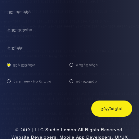
ᲕᲔᲑ ᲒᲕᲔᲠᲓᲘ
ᲑᲠᲔᲜᲓᲘᲜᲒᲘ
ᲡᲝᲪᲘᲐᲚᲣᲠᲘ ᲛᲔᲓᲘᲐ
ᲒᲐᲧᲘᲓᲕᲔᲑᲘ
ᲒᲐᲒᲖᲐᲕᲜᲐ
© 2019 | LLC Studio Lemon All Rights Reserved.
Website Developers. Mobile App Developers. UI/UX