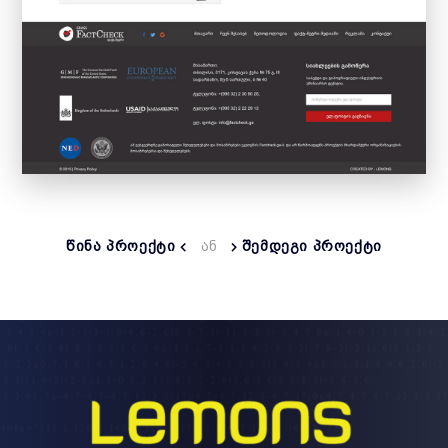
ᲬᲘᲜᲐ ᲞᲠᲝᲔᲥᲢᲘ
ᲐᲜ
ᲨᲔᲛᲓᲔᲒᲘ ᲞᲠᲝᲔᲥᲢᲘ