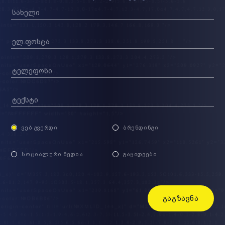
ᲕᲔᲑ ᲒᲕᲔᲠᲓᲘ
ᲑᲠᲔᲜᲓᲘᲜᲒᲘ
ᲡᲝᲪᲘᲐᲚᲣᲠᲘ ᲛᲔᲓᲘᲐ
ᲒᲐᲧᲘᲓᲕᲔᲑᲘ
ᲒᲐᲒᲖᲐᲕᲜᲐ