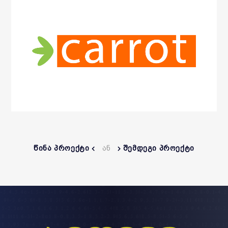
ᲬᲘᲜᲐ ᲞᲠᲝᲔᲥᲢᲘ
ᲐᲜ
ᲨᲔᲛᲓᲔᲒᲘ ᲞᲠᲝᲔᲥᲢᲘ