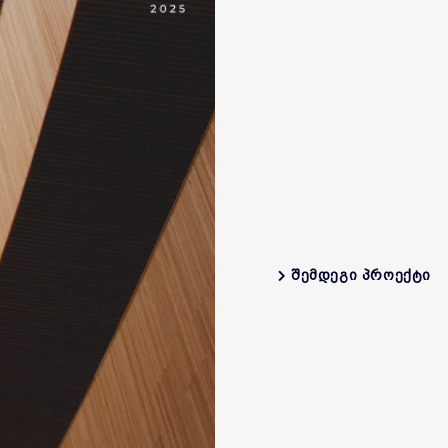
ᲨᲔᲛᲓᲔᲒᲘ ᲞᲠᲝᲔᲥᲢᲘ