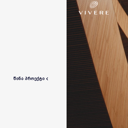
ᲬᲘᲜᲐ ᲞᲠᲝᲔᲥᲢᲘ