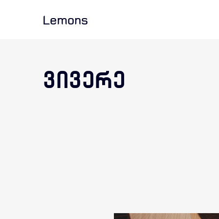
Lemons
ᲕᲘᲕᲔᲠᲔ