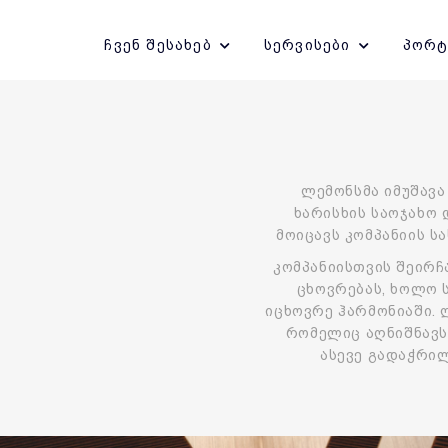
ჩვენ შესახებ
სერვისები
პორ
ლემონსმა იმუშავ
ხარისხის საოჯახო 
მოიცავს კომპანიის ს
კომპანიისთვის შეირჩ
ცხოვრებას, ხოლო 
იცხოვრე ჰარმონიაში. 
რომელიც აღნიშნავს
ასევე გადაჭრილ