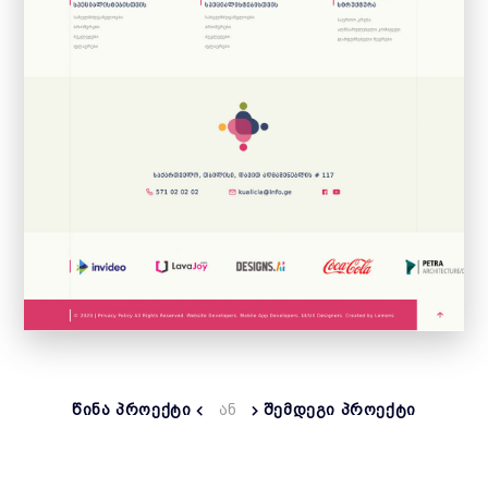
ᲬᲘᲜᲐ ᲞᲠᲝᲔᲥᲢᲘ
ᲐᲜ
ᲨᲔᲛᲓᲔᲒᲘ ᲞᲠᲝᲔᲥᲢᲘ