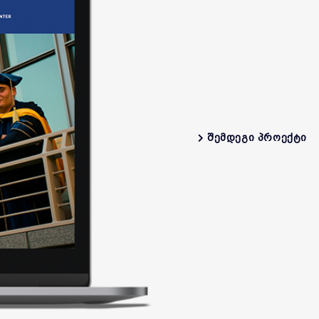
ᲨᲔᲛᲓᲔᲒᲘ ᲞᲠᲝᲔᲥᲢᲘ