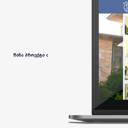
ᲬᲘᲜᲐ ᲞᲠᲝᲔᲥᲢᲘ