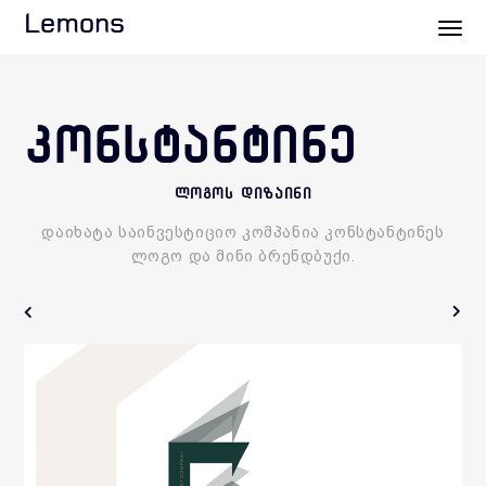
Lemons
ᲙᲝᲜᲡᲢᲐᲜᲢᲘᲜᲔ
ლოგოს დიზაინი
დაიხატა საინვესტიციო კომპანია კონსტანტინეს
ლოგო და მინი ბრენდბუქი.