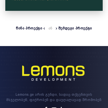
ᲬᲘᲜᲐ ᲞᲠᲝᲔᲥᲢᲘ
ᲐᲜ
ᲨᲔᲛᲓᲔᲒᲘ ᲞᲠᲝᲔᲥᲢᲘ
Lemons.ge არის გუნდი, სადაც თქვენთვის
მსჯელობენ, ფიქრობენ და დაუღალავად შრომობენ