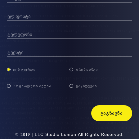
ᲕᲔᲑ ᲒᲕᲔᲠᲓᲘ
ᲑᲠᲔᲜᲓᲘᲜᲒᲘ
ᲡᲝᲪᲘᲐᲚᲣᲠᲘ ᲛᲔᲓᲘᲐ
ᲒᲐᲧᲘᲓᲕᲔᲑᲘ
ᲒᲐᲒᲖᲐᲕᲜᲐ
© 2019 | LLC Studio Lemon All Rights Reserved.