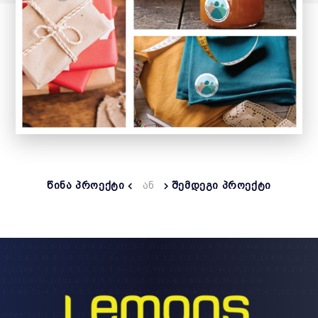
ᲬᲘᲜᲐ ᲞᲠᲝᲔᲥᲢᲘ
ᲐᲜ
ᲨᲔᲛᲓᲔᲒᲘ ᲞᲠᲝᲔᲥᲢᲘ