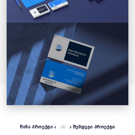
ᲬᲘᲜᲐ ᲞᲠᲝᲔᲥᲢᲘ
ᲐᲜ
ᲨᲔᲛᲓᲔᲒᲘ ᲞᲠᲝᲔᲥᲢᲘ