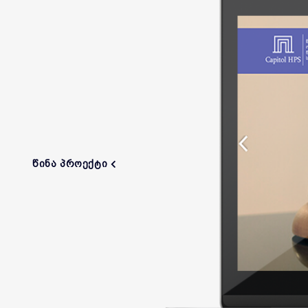
ᲬᲘᲜᲐ ᲞᲠᲝᲔᲥᲢᲘ