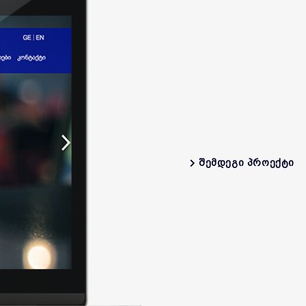
ᲨᲔᲛᲓᲔᲒᲘ ᲞᲠᲝᲔᲥᲢᲘ