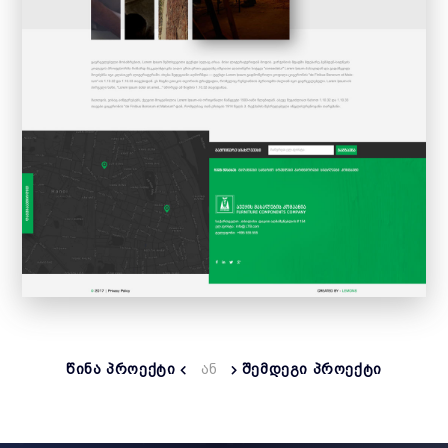
ᲬᲘᲜᲐ ᲞᲠᲝᲔᲥᲢᲘ
ᲐᲜ
ᲨᲔᲛᲓᲔᲒᲘ ᲞᲠᲝᲔᲥᲢᲘ