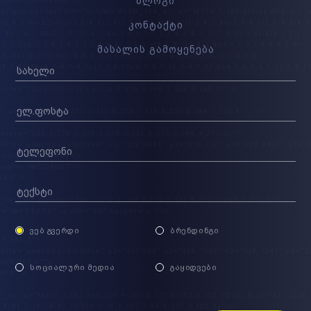
ბლოგი
კონტაქტი
მასალის გამოყენება
ᲕᲔᲑ ᲒᲕᲔᲠᲓᲘ
ᲑᲠᲔᲜᲓᲘᲜᲒᲘ
ᲡᲝᲪᲘᲐᲚᲣᲠᲘ ᲛᲔᲓᲘᲐ
ᲒᲐᲧᲘᲓᲕᲔᲑᲘ