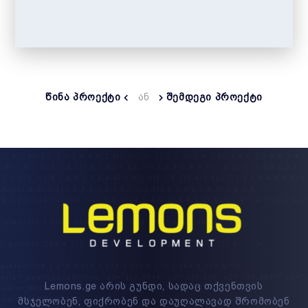
ᲬᲘᲜᲐ ᲞᲠᲝᲔᲥᲢᲘ
ᲐᲜ
ᲨᲔᲛᲓᲔᲒᲘ ᲞᲠᲝᲔᲥᲢᲘ
Lemons.ge არის გუნდი, სადაც თქვენთვის
მსჯელობენ, ფიქრობენ და დაუღალავად შრომობენ