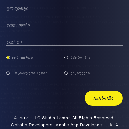
ᲕᲔᲑ ᲒᲕᲔᲠᲓᲘ
ᲑᲠᲔᲜᲓᲘᲜᲒᲘ
ᲡᲝᲪᲘᲐᲚᲣᲠᲘ ᲛᲔᲓᲘᲐ
ᲒᲐᲧᲘᲓᲕᲔᲑᲘ
ᲒᲐᲒᲖᲐᲕᲜᲐ
© 2019 | LLC Studio Lemon All Rights Reserved.
Website Developers. Mobile App Developers. UI/UX