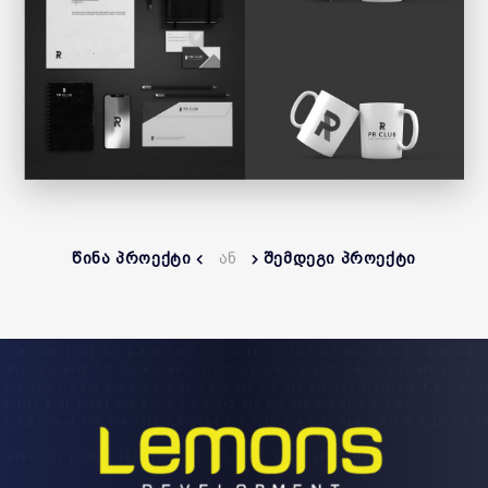
ᲬᲘᲜᲐ ᲞᲠᲝᲔᲥᲢᲘ
ᲐᲜ
ᲨᲔᲛᲓᲔᲒᲘ ᲞᲠᲝᲔᲥᲢᲘ