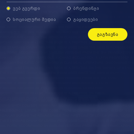
ᲕᲔᲑ ᲒᲕᲔᲠᲓᲘ
ᲑᲠᲔᲜᲓᲘᲜᲒᲘ
ᲡᲝᲪᲘᲐᲚᲣᲠᲘ ᲛᲔᲓᲘᲐ
ᲒᲐᲧᲘᲓᲕᲔᲑᲘ
ᲒᲐᲒᲖᲐᲕᲜᲐ