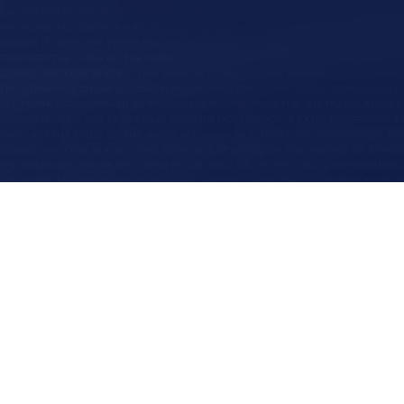
ᲞᲠᲝᲒᲠᲐᲛᲣᲚᲘ ᲣᲖᲠᲣᲜᲕᲔᲚᲧᲝᲤᲐ,
ᲠᲝᲛᲔᲚᲘᲪ ᲛᲣᲨᲐᲝᲑᲡ
ᲠᲐᲢᲝᲛ ᲩᲕᲔᲜ
ᲗᲥᲕᲔᲜᲗᲕᲘᲡ.
ჩვენ შესახებ
Lemons CMS ვებგვერდზე კონტენტის მართვის
სერვისები
მოსახერხებელი და კომფორტული სისტემაა. მასში
+
1
0
მაქსიმალურადაა გათვალისწინებული სხვადასხვა
პორტფოლიო
სპეციფიკური მოდული და სწორედ ამიტომ Lemons
CMS მარტივად სამართავია ყველა ტიპის
წლიანი გამოცდილება
ბიზნესისთვის. ის ზედმიწევნით იქნება მორგებული
ბლოგი