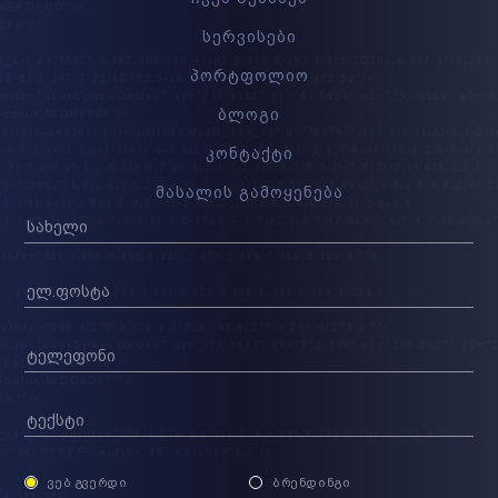
სერვისები
პორტფოლიო
ბლოგი
კონტაქტი
მასალის გამოყენება
ᲕᲔᲑ ᲒᲕᲔᲠᲓᲘ
ᲑᲠᲔᲜᲓᲘᲜᲒᲘ