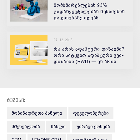
მომხმარებლების 93%
გადაწყვეტილებას შენაძენის
გაკეთებაზე იღებს
პროდუქციის და საიტის
ვიზუალის მიხედვით. 70%არ
იყიდის პროდუქტს, თუ ფერი
07. 12. 2018
არ მოეწონა.
რა არის ადაპტური დიზაინი?
ორი სიტყვით ადაპტური ვებ-
დიზაინი (RWD) — ეს არის
მიდგომა, რომელიც
საშუალებას აძლევს დიზაინსა
და
ტეგები:
ᲛᲝᲑᲘᲜᲐᲓᲠᲔᲗᲐ ᲞᲐᲜᲔᲚᲘ
ᲓᲔᲕᲔᲚᲝᲞᲔᲠᲔᲑᲘ
ᲛᲨᲔᲜᲔᲑᲚᲝᲑᲐ
ᲡᲐᲮᲚᲘ
ᲣᲫᲠᲐᲕᲘ ᲥᲝᲜᲔᲑᲐ
CRM
LEMONS CRM
ᲐᲕᲢᲝᲛᲐᲢᲘᲖᲐᲪᲘᲐ