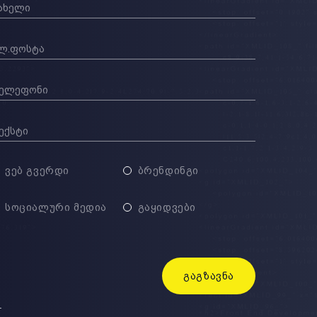
ᲕᲔᲑ ᲒᲕᲔᲠᲓᲘ
ᲑᲠᲔᲜᲓᲘᲜᲒᲘ
ᲡᲝᲪᲘᲐᲚᲣᲠᲘ ᲛᲔᲓᲘᲐ
ᲒᲐᲧᲘᲓᲕᲔᲑᲘ
ᲒᲐᲒᲖᲐᲕᲜᲐ
.