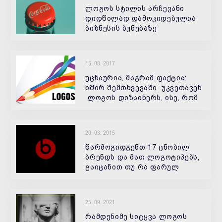
ლოგოს სტილის არჩევანი
დიდწილად დამოკიდებულია
ბიზნესის ბუნებაზე
15. 08. 2017
უცნაურია, მაგრამ ფაქტია:
ხშირ შემთხვევაში უკვეთავენ
ლოგოს დიზაინერს, ისე, რომ
არ იციან რა არის ეს! ზოგი
თვილის, რომ ლოგო ეს არის
ლამაზი ნახატი. ზოგს
20. 03. 2015
ჰგონია, რომ ლოგო და
სასაქონლე ნიშან
წარმოგიდგენთ 17 ცნობილ
ბრენდს და მათ ლოგოტიპებს,
გაიცანით თუ რა ფარულ
შეტყობინებებს მალავენ ესა
თუ ის კომპანიები თავინთ
ლოგოებში. &nbsp; 1. Gillette
25. 09. 2021
ბრენდის ლოგოში
შეუმჩნეველი იდე
რამდენიმე სიტყვა ლოგოს