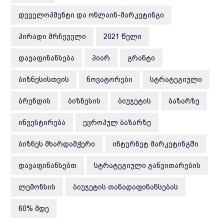
ᲓᲔᲕᲔᲚᲝᲞᲛᲔᲜᲢᲘ ᲓᲐ ᲝᲜᲚᲐᲘᲜ-ᲛᲐᲠᲙᲔᲢᲘᲜᲒᲘ
ᲞᲘᲠᲐᲓᲘ ᲛᲠᲩᲔᲕᲔᲚᲘ
2021 ᲬᲔᲚᲘ
ᲓᲐᲕᲐᲤᲘᲜᲐᲜᲡᲔᲑᲐ
ᲞᲘᲐᲠ
ᲒᲠᲐᲜᲢᲘ
ᲑᲘᲖᲜᲔᲡᲘᲡᲗᲕᲘᲡ
ᲜᲝᲕᲐᲢᲝᲠᲔᲑᲘ
ᲡᲢᲠᲐᲢᲔᲒᲘᲣᲚᲘ
ᲑᲠᲔᲜᲓᲘᲡ
ᲑᲘᲖᲜᲔᲡᲘᲡ
ᲑᲘᲣᲯᲔᲢᲘᲡ
ᲑᲐᲖᲐᲠᲖᲔ
ᲘᲜᲕᲔᲡᲢᲘᲠᲔᲑᲐ
ᲔᲕᲠᲝᲞᲣᲚ ᲑᲐᲖᲐᲠᲖᲔ
ᲑᲘᲖᲜᲔᲡ ᲛᲮᲐᲠᲓᲐᲛᲭᲔᲠᲘ
ᲘᲜᲢᲔᲠᲜᲔᲢ ᲛᲐᲠᲙᲔᲢᲘᲜᲒᲨᲘ
ᲓᲐᲕᲐᲤᲘᲜᲐᲜᲡᲔᲑᲗ
ᲡᲢᲠᲐᲢᲔᲒᲘᲣᲚᲘ ᲒᲐᲜᲕᲘᲗᲐᲠᲔᲑᲘᲡ
ᲚᲔᲛᲝᲜᲡᲘᲡ
ᲑᲘᲣᲯᲔᲢᲘᲡ ᲗᲐᲜᲐᲓᲐᲤᲘᲜᲐᲜᲡᲔᲑᲐᲡ
60% ᲛᲓᲔ