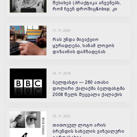
შესახებ (პრაქტიკა აჩვენებს,
რომ ჩვენ დროშიც&nbsp; კი
არსებობენ ადამიანები,
11. 11. 2024
რას უნდა მივაქციო
ყურადღება, სანამ ლოგოს
დიზაინის დამზადებას
შეუკვეთავთ
04. 11. 2016
ბელფასტი — 280 ათასი
დოლარი ქალაქმა ბელფასტმა
2008 წელს შეცვალა ქალაქის
ლოგო. გულის ფორმის «В»
ასოში ჩასმული ქალაქის
სახელი 280 ათასი დოლარი
25. 11. 2021
დაჯდა. ლოგო არის
სიყვარულის სიმბოლო.
თითოეულ ლოგო არის
ბრენდის სახელის ვიზუალური