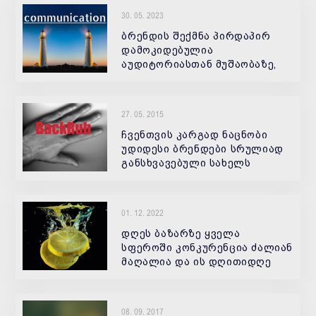
30. 05. 2023
ბრენდის შექმნა პირდაპირ
დამოკიდებულია
აუდიტორიასთან მუშაობაზე,
მის გემოვნებაზე, ინტერესებსა
და შეხედულებებზე
27. 05. 2015
ჩვენთვის კარგად ნაცნობი
უდიდესი ბრენდები სრულიად
განსხვავებული სახელს
ატარებდნენ როდესაც
დაფუძდნენ. 1994 წელს Jerry
and David's Guide to the World
01. 12. 2022
Wide Web გადაკეთდა Yahoo.
დღეს ბაზარზე ყველა
სფეროში კონკურენცია ძალიან
მაღალია და ის დღითიდღე
იზრდება
08. 09. 2017