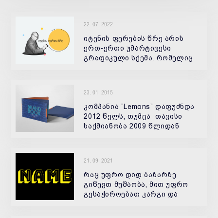
22. 07. 2022
იტენის ფერების წრე არის
ერთ-ერთი უმარტივესი
გრაფიკული სქემა, რომელიც
შედგება სხვადასხვა ფერის
23. 01. 2015
კომპანია ”Lemons” დაფუძნდა
2012 წელს, თუმცა თავისი
საქმიანობა 2009 წლიდან
წამოიწყო. მოცემულ
პერიოდში, საქართველოს
ბაზარზე, საკმაოდ ბევრი
21. 09. 2021
მაღალკვალიფიციური
კონკურენტი მოღვაწეობდა,
რაც უფრო დიდ ბაზარზე
მიუხედავ
გიწევთ მუშაობა, მით უფრო
გესაჭიროებათ კარგი და
ადვილად დასამახსოვრებელი
სახელი.