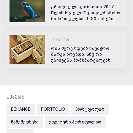
გრაფიკული დიზაინის 2017
წლის 5 ყველაზე თვალსაჩინო
მიმართულება: 1. 80-იანები
ბრუნდება ბოლო ათი წელია
დიზაინერები სულ უფრო
ხშირად ბრუნდებიან
16. 08. 2019
წარსულში და აბრუნებენ
გასული საუკუნეების გრაფი
რის მერე ხდება სავაჭრო
მარკა ბრენდი, ანუ რა
უბიძგებს მომხმარებლებს
გამოარჩიონ ის მსგავსი სახის
პროდუქციისგან ან/და
მომსახურებისგან, რატომ
ხდება ის
ტეგები:
BEHANCE
PORTFOLIO
ᲞᲝᲠᲢᲤᲝᲚᲘᲝ
ᲜᲐᲛᲣᲨᲔᲕᲠᲔᲑᲘ
ᲔᲤᲔᲥᲢᲣᲠᲘ ᲞᲝᲠᲢᲤᲝᲚᲘᲝ