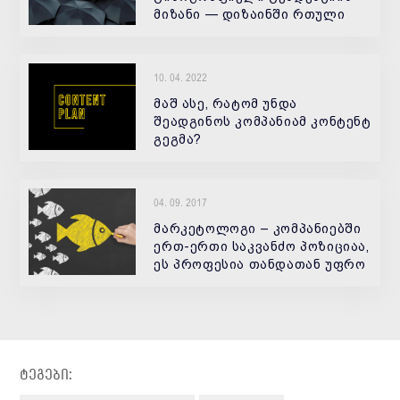
მიზანი — დიზაინში რთული
დეკორატიული დეტალების და
ორნამენტების დანერგვაა.
ბაროკოთი და არტ- დეკოთი
10. 04. 2022
შთაგონებამ და ასევე ბოლო
წლებში ხელით შ
მაშ ასე, რატომ უნდა
შეადგინოს კომპანიამ კონტენტ
გეგმა?
04. 09. 2017
მარკეტოლოგი – კომპანიებში
ერთ-ერთი საკვანძო პოზიციაა,
ეს პროფესია თანდათან უფრო
აქტუალური ხდება. რა უნდა
გავაკეთიოთ იმისთვის, რომ
გავხდეთ მარკეტოლოგი ?
პირველი მოტივატორი ამ
პროფე
ტეგები: