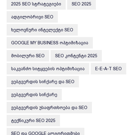
2025 SEO ᲡᲢᲠᲐᲢᲔᲒᲘᲔᲑᲘ
SEO 2025
ᲐᲓᲒᲘᲚᲝᲑᲠᲘᲕᲘ SEO
ᲮᲔᲚᲝᲕᲜᲣᲠᲘ ᲘᲜᲢᲔᲚᲔᲥᲢᲘ SEO
GOOGLE MY BUSINESS ᲝᲞᲢᲘᲛᲘᲖᲐᲪᲘᲐ
ᲛᲝᲑᲘᲚᲣᲠᲘ SEO
SEO ᲙᲝᲜᲢᲔᲜᲢᲘ 2025
ᲡᲐᲙᲕᲐᲜᲫᲝ ᲡᲘᲢᲧᲕᲔᲑᲘᲡ ᲝᲞᲢᲘᲛᲘᲖᲐᲪᲘᲐ
E-E-A-T SEO
ᲕᲔᲑᲒᲕᲔᲠᲓᲘᲡ ᲡᲘᲩᲥᲐᲠᲔ ᲓᲐ SEO
ᲕᲔᲑᲒᲕᲔᲠᲓᲘᲡ ᲡᲘᲩᲥᲐᲠᲔ
ᲕᲔᲑᲒᲕᲔᲠᲓᲘᲡ ᲣᲡᲐᲤᲠᲗᲮᲝᲔᲑᲐ ᲓᲐ SEO
ᲢᲔᲥᲜᲘᲙᲣᲠᲘ SEO 2025
SEO ᲓᲐ GOOGLE ᲐᲚᲒᲝᲠᲘᲗᲛᲔᲑᲘ