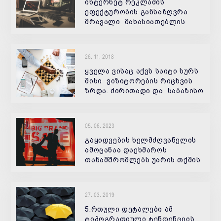
ინტერნეტ რეკლამის
ეფექტურობის განსაზღვრა
მრავალი მახასიათებლის
მიხედვით შეიძლება, თუმცა
ერთერთი მნიშვნელოვანი
ელემენტი, რომელიც უნდა
26. 11. 2018
გავითვალისწინოთ, არის
რეკლამის განლაგება, მისი
ყველა ვისაც აქვს საიტი სურს
განთავ
მისი ვიზიტორების რიცხვის
ზრდა. ძირითადი და საბაზისო
სტრატეგიების დახმარებით
თქვენ შეგიძლიათ ტრაფიკის
გაზრდა, მაგრამ თუ თქვენ
05. 06. 2023
გსურთ დღეში 200-დან 2000-
მდე ვი
გაყიდვების ხელმძღვანელის
ამოცანაა დაეხმაროს
თანამშრომლებს უარის თქმის
შიშის დაძლევაში
27. 03. 2019
5.რთული დეტალები ამ
ტიპოგრაფიული ტენდენციის