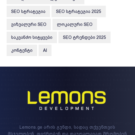
SEO ᲡᲢᲠᲐᲢᲔᲒᲘᲐ
SEO ᲡᲢᲠᲐᲢᲔᲒᲘᲐ 2025
ᲕᲘᲖᲣᲐᲚᲣᲠᲘ SEO
ᲚᲝᲙᲐᲚᲣᲠᲘ SEO
ᲡᲐᲙᲕᲐᲜᲫᲝ ᲡᲘᲢᲧᲕᲔᲑᲘ
SEO ᲢᲠᲔᲜᲓᲔᲑᲘ 2025
ᲙᲝᲜᲢᲔᲜᲢᲘ
AI
Lemons.ge არის გუნდი, სადაც თქვენთვის
მსჯელობენ, ფიქრობენ და დაუღალავად შრომობენ