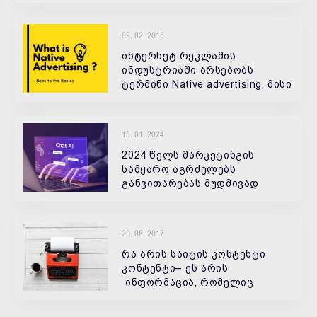
მუშაობას, ყოველგვარი
სამუშაო გეგმის გარეშე.
09. 02. 2015
შედეგს მხოლოდ სოციალური
ქსელების კონტენტ-
ინტერნეტ რეკლამის
მარკეტინგის სტ
ინდუსტრიაში არსებობს
ტერმინი Native advertising, მისი
ქართული შესატყვისი ასე
გამოიყურება ბუნებრივი
რეკლამა. მიუხედავად
15. 01. 2024
ბუნებრივი რეკლამის (Native
Advertising) პოპულარო
2024 წელს მარკეტინგის
სამყარო აგრძელებს
განვითარებას მუდმივად
ცვალებადი ციფრული
ლანდშაფტისა და
მომხმარებელთა ახალი
29. 08. 2017
საჭიროებების გამოწვევების
დასაკმაყოფილებლად
რა არის საიტის კონტენტი
კონტენტი– ეს არის
ინფორმაცია, რომელიც
საიტზეა განთავსებული,
დაწყებული ტექსტიდან