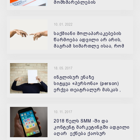
მომხმარებლების
სიღრმისეული ანალიზი,
რადგან ბრენდის ან
პროდუქტის სახელი
10. 01. 2022
მომხმარებლისთვის ძალიან
მნიშვნელოვანია.
საქმიანი მოლაპარაკებების
წარმოება ადვილი არ არის,
მაგრამ სიმართლე ისაა, რომ
სურვილის შემთხვევაში
18. 05. 2017
ინგლისურ ენაზე
სიტყვა «პერსონა» (person)
ერქვა თეატრალურ მასკას ,
რომელსაც მსახიობი
წარმოდგენის დროს იკეთებდა.
ეს ტერმინი თავდაპირველად
10. 11. 2017
დრამატული ნაწარმოების
პერსონაჟთან ასოცირდებოდა.
2018 წელს SMM -ში და
კონტენტ მარკეტინგში ადგილი
აღარ ექნება ქაოსურ
პოსტინგს, მექანიკურ