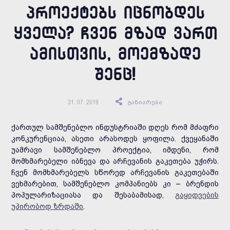
ᲞᲠᲝᲔᲥᲢᲔᲑᲡ ᲘᲪᲜᲝᲑᲓᲔᲡ
ᲧᲕᲔᲚᲐ? ᲩᲕᲔᲜ ᲛᲖᲐᲓ ᲕᲐᲠᲗ
ᲐᲛᲘᲡᲗᲕᲘᲡ, ᲛᲝᲔᲛᲖᲐᲓᲔ
ᲨᲔᲜᲪ!
გაზიარება
31. 07. 2019
ქართულ სამშენებლო ინდუსტრიაში დღეს რომ მძაფრი
კონკურენციაა, ასეთი არასოდეს ყოფილა. ქვეყანაში
უამრავი სამშენებლო პროექტია, იმდენი, რომ
მომხმარებელი იბნევა და არჩევანის გაკეთება უჭირს.
ჩვენ მომხმარებელს სწორედ არჩევანის გაკეთებაში
ვეხმარებით, სამშენებლო კომპანიებს კი – ბრენდის
პოპულარიზაციასა და შესაბამისად,
გაყიდვების
უპირობოდ ზრდაში
.