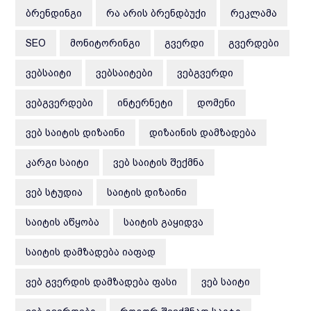
ᲑᲠᲔᲜᲓᲘᲜᲒᲘ
ᲠᲐ ᲐᲠᲘᲡ ᲑᲠᲔᲜᲓᲑᲣᲥᲘ
ᲠᲔᲙᲚᲐᲛᲐ
SEO
ᲛᲝᲜᲘᲢᲝᲠᲘᲜᲒᲘ
ᲒᲕᲔᲠᲓᲘ
ᲒᲕᲔᲠᲓᲔᲑᲘ
ᲕᲔᲑᲡᲐᲘᲢᲘ
ᲕᲔᲑᲡᲐᲘᲢᲔᲑᲘ
ᲕᲔᲑᲒᲕᲔᲠᲓᲘ
ᲕᲔᲑᲒᲕᲔᲠᲓᲔᲑᲘ
ᲘᲜᲢᲔᲠᲜᲔᲢᲘ
ᲓᲝᲛᲔᲜᲘ
ᲕᲔᲑ ᲡᲐᲘᲢᲘᲡ ᲓᲘᲖᲐᲘᲜᲘ
ᲓᲘᲖᲐᲘᲜᲘᲡ ᲓᲐᲛᲖᲐᲓᲔᲑᲐ
ᲙᲐᲠᲒᲘ ᲡᲐᲘᲢᲘ
ᲕᲔᲑ ᲡᲐᲘᲢᲘᲡ ᲨᲔᲥᲛᲜᲐ
ᲕᲔᲑ ᲡᲢᲣᲓᲘᲐ
ᲡᲐᲘᲢᲘᲡ ᲓᲘᲖᲐᲘᲜᲘ
ᲡᲐᲘᲢᲘᲡ ᲐᲬᲧᲝᲑᲐ
ᲡᲐᲘᲢᲘᲡ ᲒᲐᲧᲘᲓᲕᲐ
ᲡᲐᲘᲢᲘᲡ ᲓᲐᲛᲖᲐᲓᲔᲑᲐ ᲘᲐᲤᲐᲓ
ᲕᲔᲑ ᲒᲕᲔᲠᲓᲘᲡ ᲓᲐᲛᲖᲐᲓᲔᲑᲐ ᲤᲐᲡᲘ
ᲕᲔᲑ ᲡᲐᲘᲢᲘ