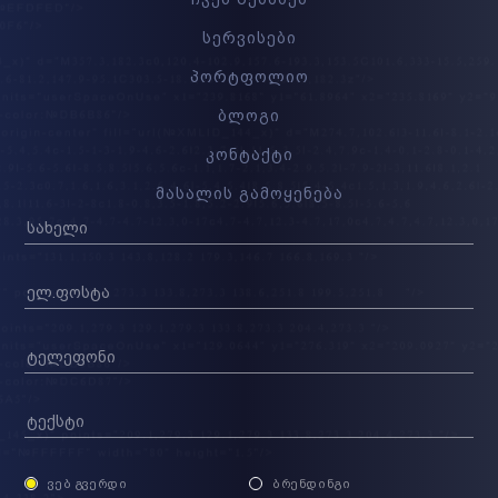
სერვისები
პორტფოლიო
ბლოგი
კონტაქტი
მასალის გამოყენება
ᲕᲔᲑ ᲒᲕᲔᲠᲓᲘ
ᲑᲠᲔᲜᲓᲘᲜᲒᲘ