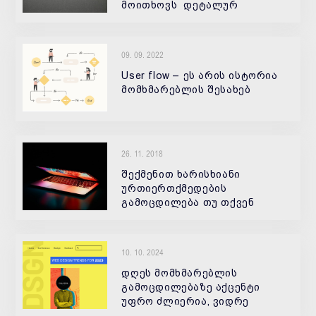
მოითხოვს დეტალურ
დაგეგმვას. ის მოითხოვს
პატარა დეტალების
სტრატეგიულ დაგეგმვას. A —
09. 09. 2022
Analytics (ანალიტიკა) დღეს
ანალიტიკის გარეშე არაფერი
User flow – ეს არის ისტორია
მომხმარებლის შესახებ
26. 11. 2018
შექმენით ხარისხიანი
ურთიერთქმედების
გამოცდილება თუ თქვენ
ფლობთ ვებ რესურსს, მაშინ
ალბათ გსმენიათ ტერმინები
“მომხმარებლის
10. 10. 2024
გამოცდილება” ,“ურთიერთქმედები
გამოცდილება” (User еХperience
დღეს მომხმარებლის
–
გამოცდილებაზე აქცენტი
უფრო ძლიერია, ვიდრე
ოდესმე.