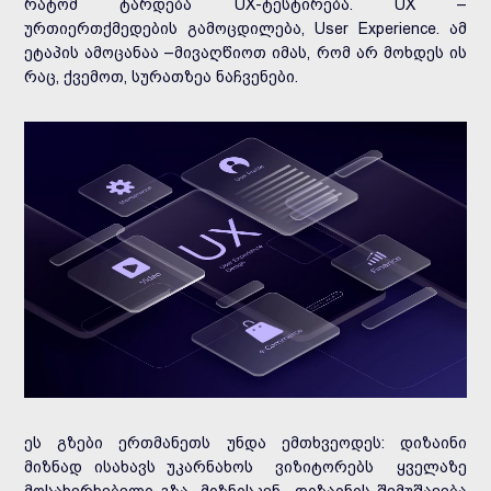
რატომ ტარდება UX-ტესტირება. UX –
ურთიერთქმედების გამოცდილება, User Experience. ამ
ეტაპის ამოცანაა –მივაღწიოთ იმას, რომ არ მოხდეს ის
რაც, ქვემოთ, სურათზეა ნაჩვენები.
ეს გზები ერთმანეთს უნდა ემთხვეოდეს: დიზაინი
მიზნად ისახავს უკარნახოს ვიზიტორებს ყველაზე
მოსახერხებელი გზა მიზნისკენ. დიზაინის შემუშავება