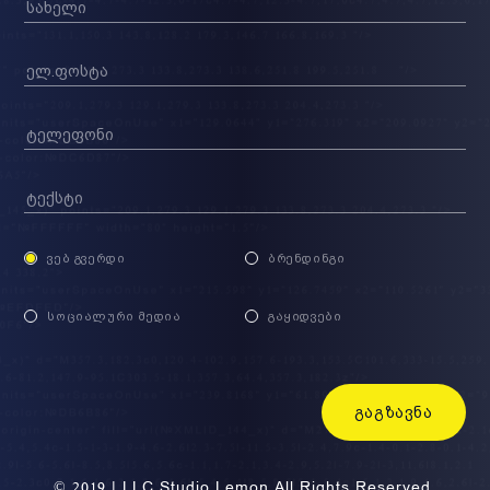
ᲕᲔᲑ ᲒᲕᲔᲠᲓᲘ
ᲑᲠᲔᲜᲓᲘᲜᲒᲘ
ᲡᲝᲪᲘᲐᲚᲣᲠᲘ ᲛᲔᲓᲘᲐ
ᲒᲐᲧᲘᲓᲕᲔᲑᲘ
ᲒᲐᲒᲖᲐᲕᲜᲐ
© 2019 | LLC Studio Lemon All Rights Reserved.