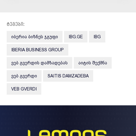
ტეგები:
ᲘᲑᲔᲠᲘᲐ ᲑᲘᲖᲜᲔᲡ ᲯᲒᲣᲤᲘ
IBG.GE
IBG
IBERIA BUSINESS GROUP
ᲕᲔᲑ ᲒᲕᲔᲠᲓᲘᲡ ᲓᲐᲛᲖᲐᲓᲔᲑᲐᲡ
ᲐᲘᲢᲘᲡ ᲨᲔᲥᲛᲜᲐ
ᲕᲔᲑ ᲒᲕᲔᲠᲓᲘ
SAITIS DAMZADEBA
VEB GVERDI