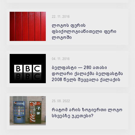
22. 11. 2016
ლოგოს ფერის
ფსიქოლოგიაწითელი ფერი
ლოგოში
ასოცირდება სისხლთან,
ცეცხლთან ... წითელი ფერი
იწვევს ძალიან მძაფრ
04. 11. 2016
ემოციებს : ვნებას, ნდობას,
სიყვარულს და აგრესიასაც
ბელფასტი — 280 ათასი
კი.წითელი ვნებ
დოლარი ქალაქმა ბელფასტმა
2008 წელს შეცვალა ქალაქის
ლოგო. გულის ფორმის «В»
ასოში ჩასმული ქალაქის
სახელი 280 ათასი დოლარი
25. 08. 2022
დაჯდა. ლოგო არის
სიყვარულის სიმბოლო.
რატომ არის ზოგიერთი ლოგო
სხვებზე უკეთესი?