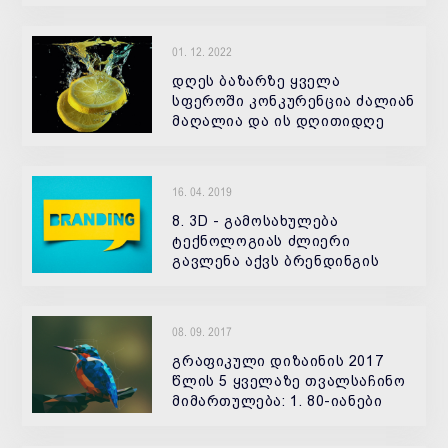
გასაზრდელად ,ახალი და
კარგი იმიჯის შექმნა, მის
პროდუქციაზე მოთხოვნის
01. 12. 2022
გაზრდა ან ახლის შემოტანა.
მთავარი კი რებრენდინგში
დღეს ბაზარზე ყველა
სფეროში კონკურენცია ძალიან
მაღალია და ის დღითიდღე
იზრდება
16. 04. 2019
8. 3D - გამოსახულება
ტექნოლოგიას ძლიერი
გავლენა აქვს ბრენდინგის
ტენდენციებზე, როდესაც ერთი
კომპანია ნერგავს
თანამედროვე, ინოვაციურ
08. 09. 2017
ვიზუალურ ეფექტებს
ადამიანებს ეზრდებათ
გრაფიკული დიზაინის 2017
სტანდარტები და
წლის 5 ყველაზე თვალსაჩინო
მიმართულება: 1. 80-იანები
ბრუნდება ბოლო ათი წელია
დიზაინერები სულ უფრო