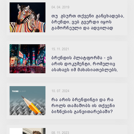
ხშირად ბრუნდებიან
04. 04. 2019
წარსულში და აბრუნებენ
გასული საუკუნეების გრაფი
თუ გსურთ თქვენი განცხადება,
ბრენდი, ვებ გვერდი იყოს
გამორჩეული და ადვილად
დასამახსოვრებელი, მაშინ
პირველ რიგში
გჭირდებათ ორიგინალური,
15. 11. 2021
ღია და ყველასგან
გამორჩეული ფონტი...
ბრენდის პლატფორმა - ეს
არის დოკუმენტი, რომელიც
ასახავს იმ მახასიათებლებს,
რომლებიც განასხვავებს
10. 07. 2024
რა არის ბრენდინგი და რა
როლს თამაშობს ის თქვენი
ბიზნესის განვითარებაში?
კომპანიისთვის
08. 11. 2023