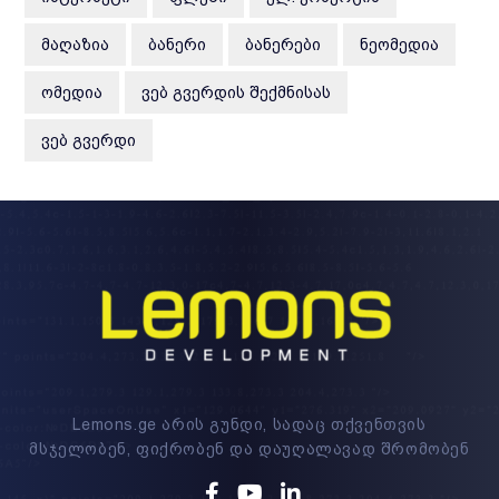
ᲛᲐᲦᲐᲖᲘᲐ
ᲑᲐᲜᲔᲠᲘ
ᲑᲐᲜᲔᲠᲔᲑᲘ
ᲜᲔᲝᲛᲔᲓᲘᲐ
ᲝᲛᲔᲓᲘᲐ
ᲕᲔᲑ ᲒᲕᲔᲠᲓᲘᲡ ᲨᲔᲥᲛᲜᲘᲡᲐᲡ
ᲕᲔᲑ ᲒᲕᲔᲠᲓᲘ
Lemons.ge არის გუნდი, სადაც თქვენთვის
მსჯელობენ, ფიქრობენ და დაუღალავად შრომობენ
Facebook
Youtube
Linkedin