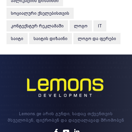
ᲐᲞᲚᲘᲙᲐᲪᲘᲘᲡ ᲓᲘᲖᲐᲘᲜᲨᲘ
ᲡᲝᲪᲘᲐᲚᲣᲠᲘ ᲥᲡᲔᲚᲔᲑᲘᲡᲗᲕᲘᲡ
ᲙᲝᲜᲢᲔᲥᲡᲢᲣᲠ ᲠᲔᲙᲚᲐᲛᲐᲨᲘ
ᲚᲝᲒᲝ
IT
ᲡᲐᲘᲢᲘ
ᲡᲐᲘᲢᲘᲡ ᲓᲘᲖᲐᲘᲜᲘ
ᲚᲝᲒᲝ ᲓᲐ ᲤᲔᲠᲔᲑᲘ
Lemons.ge არის გუნდი, სადაც თქვენთვის
მსჯელობენ, ფიქრობენ და დაუღალავად შრომობენ
Facebook
Youtube
Linkedin