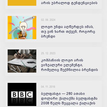
არის უბრალოდ ტენდენციების
გათვალისწინება, ეს არის
რამე ორიგინალურის და
უნიკალურის შექმნა. 1.
02. 06. 2024
ანიმაციური ლოგოები ბოლო
დროს ძალიან პოპულა
ლოგო უნდა აღწერდეს იმას,
თუ ვინ ხართ თქვენ, როგორც
ბრენდი
25. 12. 2023
კომპანიის ლოგო არის
ვიზუალური ელემენტი,
რომელიც შექმნილია ბრენდის
იდენტიფიცირების და
ცნობადობის შესაქმნელად.
04. 11. 2016
ბელფასტი — 280 ათასი
დოლარი ქალაქმა ბელფასტმა
2008 წელს შეცვალა ქალაქის