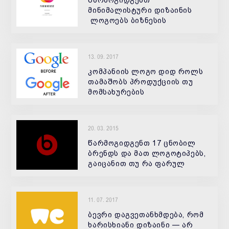
წარმოგიდგენთ
მინიმალისტური დიზაინის
ლოგოებს ბიზნესის
სხვადასხვა სფეროსთვის.
13. 09. 2017
კომპანიის ლოგო დიდ როლს
თამაშობს პროდუქციის თუ
მომსახურების
პოპულარიზაციაში. ლოგო და
საფირმო სტილი - ეს
კომპანიის განმასხვავებელი
20. 03. 2015
ნიშნებია, მისი იდეოლოგია,
კლიენტებთან და
წარმოგიდგენთ 17 ცნობილ
პარტნიორებთან
ბრენდს და მათ ლოგოტიპებს,
გაიცანით თუ რა ფარულ
შეტყობინებებს მალავენ ესა
თუ ის კომპანიები თავინთ
ლოგოებში. &nbsp; 1. Gillette
11. 07. 2017
ბრენდის ლოგოში
შეუმჩნეველი იდე
ბევრი დაგვეთანხმდება, რომ
ხარისხიანი დიზაინი — არ