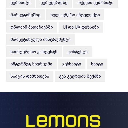
ᲕᲔᲑ ᲡᲐᲘᲢᲘ
ᲕᲔᲑ ᲒᲕᲔᲠᲓᲖᲔ
ᲗᲥᲕᲔᲜᲘ ᲕᲔᲑ ᲡᲐᲘᲢᲘ
ᲛᲐᲠᲙᲔᲢᲘᲜᲒᲨᲘᲪ
ᲮᲔᲚᲝᲕᲜᲣᲠᲘ ᲘᲜᲢᲔᲚᲔᲥᲢᲘ
ᲝᲜᲚᲐᲘᲜ ᲛᲐᲦᲐᲖᲘᲔᲑᲨᲘ
UI ᲓᲐ UX ᲓᲘᲖᲐᲘᲜᲘ
ᲛᲐᲠᲙᲔᲢᲘᲜᲒᲣᲚᲘ ᲘᲜᲡᲢᲠᲣᲛᲔᲜᲢᲘ
ᲡᲐᲘᲜᲢᲔᲠᲔᲡᲝ ᲙᲝᲜᲢᲔᲜᲢᲡ
ᲙᲝᲜᲢᲔᲜᲢᲡ
ᲘᲜᲢᲔᲠᲜᲔᲢ ᲡᲘᲕᲠᲪᲔᲨᲘ
ᲕᲔᲑᲡᲐᲘᲢᲘ
ᲡᲐᲘᲢᲘ
ᲡᲐᲘᲢᲘᲡ ᲓᲐᲛᲖᲐᲓᲔᲑᲐ
ᲕᲔᲑ ᲒᲕᲔᲠᲓᲘᲡ ᲨᲔᲥᲛᲜᲐ