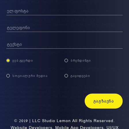
ᲕᲔᲑ ᲒᲕᲔᲠᲓᲘ
ᲑᲠᲔᲜᲓᲘᲜᲒᲘ
ᲡᲝᲪᲘᲐᲚᲣᲠᲘ ᲛᲔᲓᲘᲐ
ᲒᲐᲧᲘᲓᲕᲔᲑᲘ
ᲒᲐᲒᲖᲐᲕᲜᲐ
© 2019 | LLC Studio Lemon All Rights Reserved.
Website Developers. Mobile App Developers. UI/UX