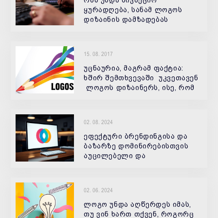
ყურადღება, სანამ ლოგოს
დიზაინის დამზადებას
შეუკვეთავთ
15. 08. 2017
უცნაურია, მაგრამ ფაქტია:
ხშირ შემთხვევაში უკვეთავენ
ლოგოს დიზაინერს, ისე, რომ
არ იციან რა არის ეს! ზოგი
თვილის, რომ ლოგო ეს არის
ლამაზი ნახატი. ზოგს
02. 08. 2024
ჰგონია, რომ ლოგო და
სასაქონლე ნიშან
ეფექტური ბრენდინგისა და
ბაზარზე დომინირებისთვის
აუცილებელი და
მნიშვნელოვანი ფაქტორია
ლოგოს შექმნა.
02. 06. 2024
ლოგო უნდა აღწერდეს იმას,
თუ ვინ ხართ თქვენ, როგორც